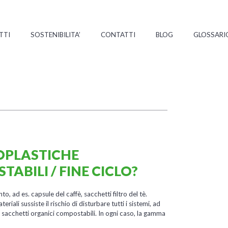
TTI
SOSTENIBILITA’
CONTATTI
BLOG
GLOSSARI
IOPLASTICHE
ABILI / FINE CICLO?
, ad es. capsule del caffè, sacchetti filtro del tè.
iali sussiste il rischio di disturbare tutti i sistemi, ad
da sacchetti organici compostabili. In ogni caso, la gamma