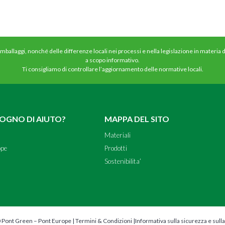
 imballaggi, nonché delle differenze locali nei processi e nella legislazione in materia
a scopo informativo.
Ti consigliamo di controllare l’aggiornamento delle normative locali.
SOGNO DI AIUTO?
MAPPA DEL SITO
Materiali
ope
Prodotti
Sostenibilita’
 Pont Green – Pont Europe |
Termini & Condizioni
|
Informativa sulla sicurezza e sulla