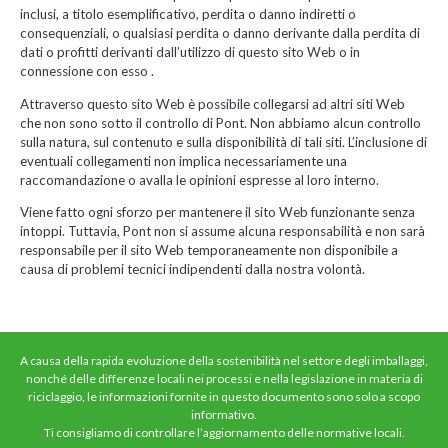
inclusi, a titolo esemplificativo, perdita o danno indiretti o
consequenziali, o qualsiasi perdita o danno derivante dalla perdita di
dati o profitti derivanti dall’utilizzo di questo sito Web o in
connessione con esso .
Attraverso questo sito Web è possibile collegarsi ad altri siti Web
che non sono sotto il controllo di Pont. Non abbiamo alcun controllo
sulla natura, sul contenuto e sulla disponibilità di tali siti. L’inclusione di
eventuali collegamenti non implica necessariamente una
raccomandazione o avalla le opinioni espresse al loro interno.
Viene fatto ogni sforzo per mantenere il sito Web funzionante senza
intoppi. Tuttavia, Pont non si assume alcuna responsabilità e non sarà
responsabile per il sito Web temporaneamente non disponibile a
causa di problemi tecnici indipendenti dalla nostra volontà.
A causa della rapida evoluzione della sostenibilità nel settore degli imballaggi,
nonché delle differenze locali nei processi e nella legislazione in materia di
riciclaggio, le informazioni fornite in questo documento sono solo a scopo
informativo.
Ti consigliamo di controllare l’aggiornamento delle normative locali.