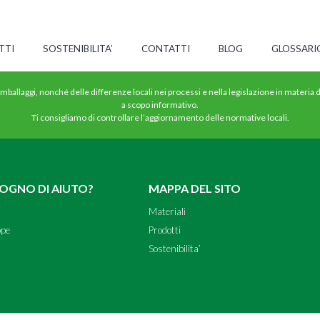
TTI
SOSTENIBILITA’
CONTATTI
BLOG
GLOSSARI
 imballaggi, nonché delle differenze locali nei processi e nella legislazione in materia
a scopo informativo.
Ti consigliamo di controllare l’aggiornamento delle normative locali.
SOGNO DI AIUTO?
MAPPA DEL SITO
Materiali
ope
Prodotti
Sostenibilita’